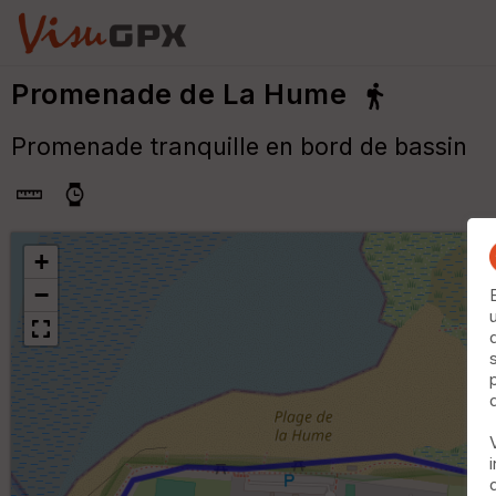
Promenade de La Hume
Promenade tranquille en bord de bassin
+
−