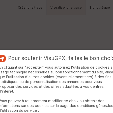
Créer une trace
Visualiser une trace
Bibliothèque
Pour soutenir VisuGPX, faites le bon choi
En cliquant sur "accepter" vous autorisez l'utilisation de cookies à
usage technique nécessaires au bon fonctionnement du site, ainsi
que l'utilisation d'autres cookies (éventuellement tiers) à des fins
statistiques ou de personnalisation des annonces pour vous
proposer des services et des offres adaptées à vos centres
d'interêt.
Vous pouvez à tout moment modifier ce choix ou obtenir des
informations sur ces cookies sur la page des conditions générale
d'utilisation du service :