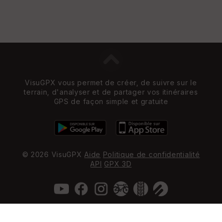
VisuGPX vous permet de créer, de suivre sur le
terrain, d'analyser et de partager vos itinéraires
GPS de façon simple et gratuite
© 2026 VisuGPX
Aide
Politique de confidentialité
API
GPX 3D