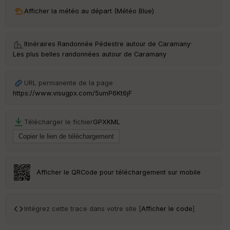
ri
v
Afficher la météo au départ (Météo Blue)
é
e
Itinéraires Randonnée Pédestre autour de
Caramany
·
C
Les plus belles randonnées autour de Caramany
ou
le
ur
URL permanente de la page
https://www.visugpx.com/5umP6Kt6jF
Télécharger le fichier
GPX
KML
Ep
ai
ss
eu
r
Afficher le QRCode pour téléchargement sur mobile
Tr
an
sp
Intégrez cette trace dans votre site [
Afficher le code
]
ar
en