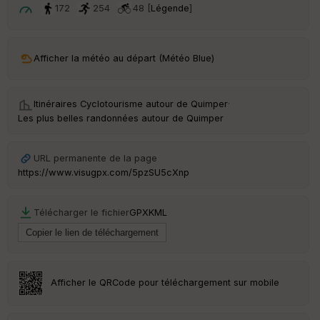
ar
172
254
48 [
Légende
]
t
ar
Afficher la météo au départ (Météo Blue)
ri
v
é
e
Itinéraires Cyclotourisme autour de
Quimper
·
Les plus belles randonnées autour de Quimper
Fil
tr
e
URL permanente de la page
P
https://www.visugpx.com/5pzSU5cXnp
OI
Télécharger le fichier
GPX
KML
C
ou
le
ur
Afficher le QRCode pour téléchargement sur mobile