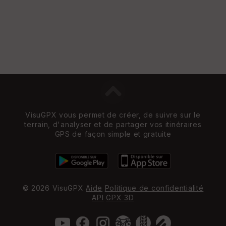
St
re
et
Vi
e
w
VisuGPX vous permet de créer, de suivre sur le
terrain, d'analyser et de partager vos itinéraires
GPS de façon simple et gratuite
© 2026 VisuGPX
Aide
Politique de confidentialité
API
GPX 3D