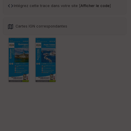
Ep
Intégrez cette trace dans votre site [
Afficher le code
]
ai
ss
eu
r
Cartes IGN correspondantes
Tr
an
sp
ar
en
ce
Po
int
illé
s
S
e
n
s