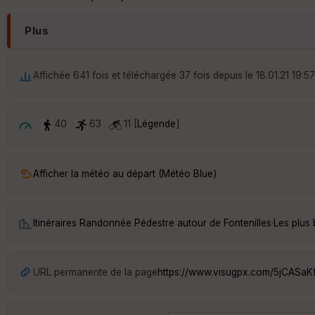
Plus
Affichée 641 fois et téléchargée 37 fois depuis le 18.01.21 19:57
40
63
11 [
Légende
]
Afficher la météo au départ (Météo Blue)
Itinéraires Randonnée Pédestre autour de
Fontenilles
·
Les plus 
URL permanente de la page
https://www.visugpx.com/5jCASaK