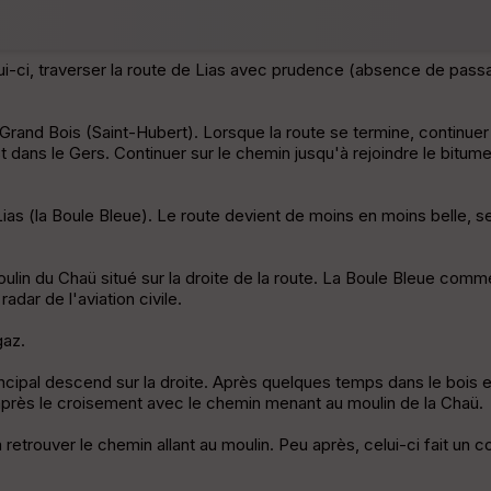
celui-ci, traverser la route de Lias avec prudence (absence de pas
 Grand Bois (Saint-Hubert). Lorsque la route se termine, continuer 
est dans le Gers. Continuer sur le chemin jusqu'à rejoindre le bitu
Lias (la Boule Bleue). Le route devient de moins en moins belle, 
ulin du Chaü situé sur la droite de la route. La Boule Bleue comme
dar de l'aviation civile.
gaz.
principal descend sur la droite. Après quelques temps dans le boi
u après le croisement avec le chemin menant au moulin de la Chaü.
 retrouver le chemin allant au moulin. Peu après, celui-ci fait un co