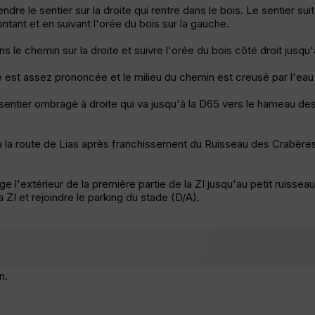
endre le sentier sur la droite qui rentre dans le bois. Le sentier 
ntant et en suivant l'orée du bois sur la gauche.
 le chemin sur la droite et suivre l'orée du bois côté droit jusq
est assez prononcée et le milieu du chemin est creusé par l'eau qu
entier ombragé à droite qui va jusqu'à la D65 vers le hameau des A
u'à la route de Lias après franchissement du Ruisseau des Crabère
nge l'extérieur de la première partie de la ZI jusqu'au petit ruissea
 ZI et rejoindre le parking du stade (D/A).
n.