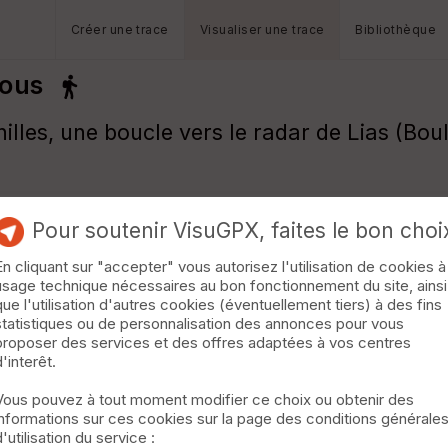
Créer une trace
Visualiser une trace
Bibliothèque
bous
illes, une boucle vers le radar de Lias (Boul
Pour soutenir VisuGPX, faites le bon choi
En cliquant sur "accepter" vous autorisez l'utilisation de cookies à
usage technique nécessaires au bon fonctionnement du site, ainsi
que l'utilisation d'autres cookies (éventuellement tiers) à des fins
statistiques ou de personnalisation des annonces pour vous
proposer des services et des offres adaptées à vos centres
d'interêt.
Vous pouvez à tout moment modifier ce choix ou obtenir des
informations sur ces cookies sur la page des conditions générale
d'utilisation du service :