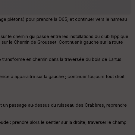
r
d
é
sage piétons) pour prendre la D65, et continuer vers le hameau
p
ar
t
sur le chemin qui passe entre les installations du club hippique.
me sur le Chemin de Grousset. Continuer à gauche sur la route
ar
ri
v
se transforme en chemin dans la traversée du bois de Lartus
é
e
nce à apparaître sur la gauche ; continuer toujours tout droit
Fil
tr
e
P
s et un passage au-dessus du ruisseau des Crabères, reprendre
OI
ude : prendre alors le sentier sur la droite, traverser le champ
C
ou