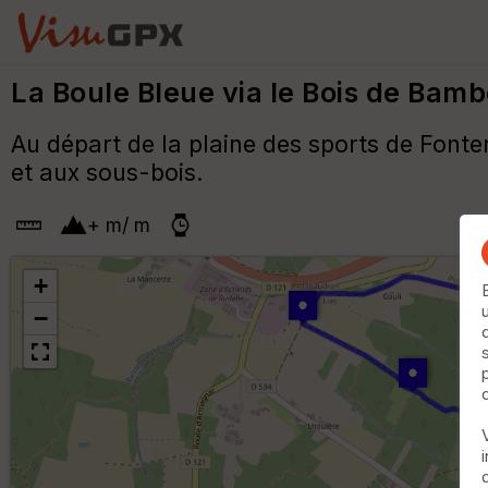
La Boule Bleue via le Bois de Bam
Au départ de la plaine des sports de Fonten
et aux sous-bois.
+
m
/
m
+
−