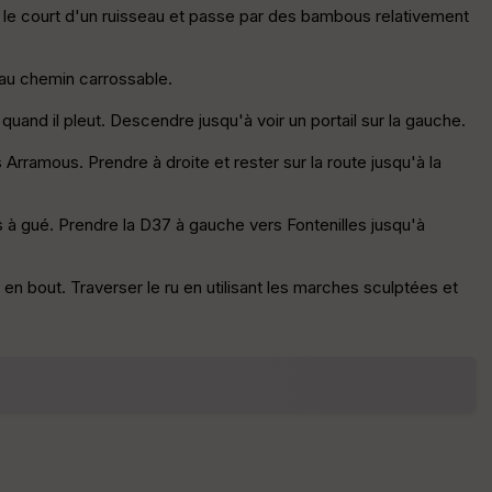
le
suit le court d'un ruisseau et passe par des bambous relativement
ur
u'au chemin carrossable.
and il pleut. Descendre jusqu'à voir un portail sur la gauche.
E
rramous. Prendre à droite et rester sur la route jusqu'à la
pa
is
se
s à gué. Prendre la D37 à gauche vers Fontenilles jusqu'à
ur
u en bout. Traverser le ru en utilisant les marches sculptées et
Tr
an
sp
ar
en
ce
P
oi