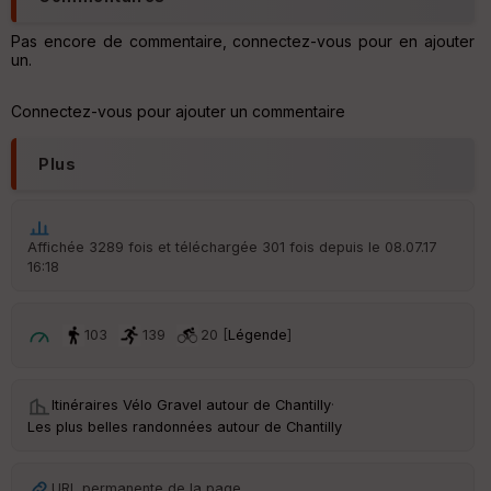
Pas encore de commentaire, connectez-vous pour en ajouter
un.
Ep
Connectez-vous pour ajouter un commentaire
ai
ss
eu
Plus
r
Tr
Affichée 3289 fois et téléchargée 301 fois depuis le 08.07.17
an
16:18
sp
ar
en
ce
103
139
20 [
Légende
]
Po
Itinéraires Vélo Gravel autour de
Chantilly
·
int
illé
Les plus belles randonnées autour de Chantilly
s
URL permanente de la page