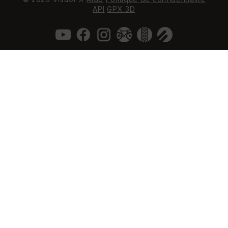
API
GPX 3D