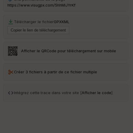
S
https://www.visugpx.com/5hhMiJYrKf
e
n
s
Télécharger le fichier
GPX
KML
St
re
et
Vi
Afficher le QRCode pour téléchargement sur mobile
e
w
Créer 3 fichiers à partir de ce fichier multiple
Intégrez cette trace dans votre site [
Afficher le code
]