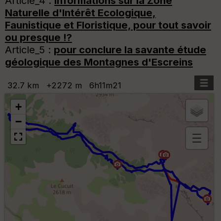
Article_4 :
Informations sur la Zone
Naturelle d'Intérêt Ecologique,
Faunistique et Floristique, pour tout savoir
ou presque !?
Article_5 :
pour conclure la savante étude
géologique des Montagnes d'Escreins
32.7 km
+
2272
m
6h11m21
+
−
C
o
u
v
er
tu
re
IG
N