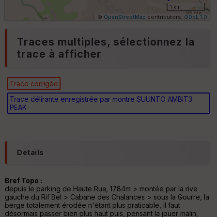
1 km
Aff
©
OpenStreetMap
contributors,
ODbL 1.0
ic
he
Traces multiples, sélectionnez la
r
d
trace à afficher
é
p
ar
t
Trace corrigée
Trace délirante enregistrée par montre SUUNTO AMBIT3
ar
PEAK
ri
v
é
e
Détails
Bref Topo :
depuis le parking de Haute Rua, 1784m > montée par la rive
Ep
gauche du Rif Bel > Cabane des Chalances > sous la Gourre, la
ai
berge totalement érodée n'étant plus praticable, il faut
ss
désormais passer bien plus haut puis, pensant la jouer malin,