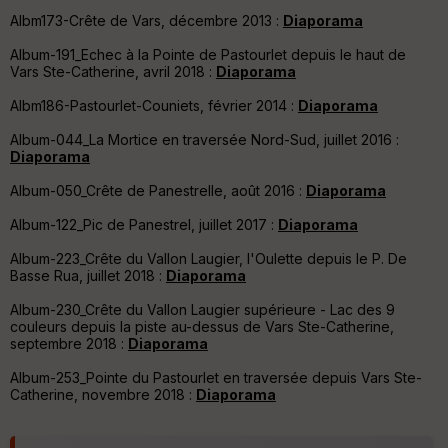
et
Albm173-Crête de Vars, décembre 2013 :
Diaporama
Vi
e
Album-191_Echec à la Pointe de Pastourlet depuis le haut de
w
Vars Ste-Catherine, avril 2018 :
Diaporama
Albm186-Pastourlet-Couniets, février 2014 :
Diaporama
Album-044_La Mortice en traversée Nord-Sud, juillet 2016 :
Diaporama
Album-050_Crête de Panestrelle, août 2016 :
Diaporama
Album-122_Pic de Panestrel, juillet 2017 :
Diaporama
Album-223_Crête du Vallon Laugier, l'Oulette depuis le P. De
Basse Rua, juillet 2018 :
Diaporama
Album-230_Crête du Vallon Laugier supérieure - Lac des 9
couleurs depuis la piste au-dessus de Vars Ste-Catherine,
septembre 2018 :
Diaporama
Album-253_Pointe du Pastourlet en traversée depuis Vars Ste-
Catherine, novembre 2018 :
Diaporama