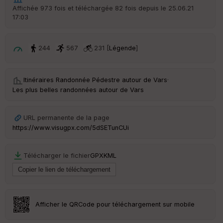
Affichée 973 fois et téléchargée 82 fois depuis le 25.06.21
17:03
244
567
231 [
Légende
]
Itinéraires Randonnée Pédestre autour de
Vars
·
Les plus belles randonnées autour de Vars
URL permanente de la page
https://www.visugpx.com/5dSETunCUi
Télécharger le fichier
GPX
KML
Afficher le QRCode pour téléchargement sur mobile