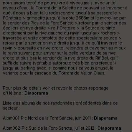
eu
nous avons tenté de poursuivre à niveau mais, avec un tel
r
niveau d'eau, le Torrent de la Selette ne pouvant se traverser à
gué, il nous a bien fallu redescendre jusqu'à sa passerelle >
l'Oratoire > grimpette jusqu'à la cote 2685m et le micro-lac par
Tr
le sentier des Pics de la Font Sancte > retour par le sentier des
an
écoliers en rive droite > re-l'Oratoire > la Source rejointe
sp
directement par la rive gauche du ravin jusqu'aux rochers >
ar
traversée et visite complète de cette spectaculaire source >
en
retour par le sentier en rive droite jusqu'à ce qu'il traverse le
ce
ravin > poursuite en rive droite, rejoindre et traverser au mieux
le ravin suivant pour arriver sur la belle verdure de sa rive
droite et plus bas le sentier de la rive droite du Rif Bel, qu'il
Po
suffit de suivre (véritable autoroute très bien entretenue !)
int
jusqu'au parking avec, si comme nous ça vous amuse, la
illé
variante pour la cascade du Torrent de Vallon Claus.
s
Pour plus de détails voir et revoir le photos-reportage
d'Hélène :
Diaporama
S
e
Liste des albums de nos randonnées précédentes dans ce
n
secteur :
s
Albm001-Pic Nord de la Font Sancte, juin 2011 :
Diaporama
St
Albm062-Pic Sud de la Font-Sancte, juillet 2012 :
Diaporama
re