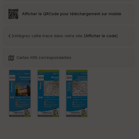
r
Afficher le QRCode pour téléchargement sur mobile
Tr
an
sp
ar
Intégrez cette trace dans votre site [
Afficher le code
]
en
ce
Cartes IGN correspondantes
Po
int
illé
s
S
e
n
s
St
re
et