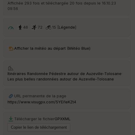
r
Affichée 293 fois et téléchargée 20 fois depuis le 16.10.23
d
09:56
é
p
ar
t
46
72
15 [
Légende
]
ar
ri
v
Afficher la météo au départ (Météo Blue)
é
e
C
Itinéraires Randonnée Pédestre autour de
Auzeville-Tolosane
·
ou
Les plus belles randonnées autour de Auzeville-Tolosane
le
ur
URL permanente de la page
https://www.visugpx.com/5YEi1eKZt4
Ep
Télécharger le fichier
GPX
KML
ai
ss
eu