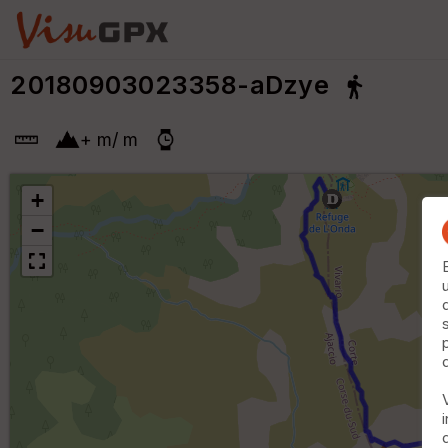
20180903023358-aDzye
+
m
/
m
+
−