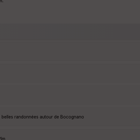
n.
s belles randonnées autour de Bocognano
2lm