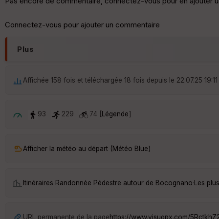
Pas encore de commentaire, connectez-vous pour en ajouter u
Connectez-vous pour ajouter un commentaire
Plus
Affichée 158 fois et téléchargée 18 fois depuis le 22.07.25 19:11
93
229
74 [
Légende
]
Afficher la météo au départ (Météo Blue)
Itinéraires Randonnée Pédestre autour de
Bocognano
·
Les plu
URL permanente de la page
https://www.visugpx.com/5RctkhZ