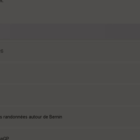
n.
26
les randonnées autour de Bernin
spGP