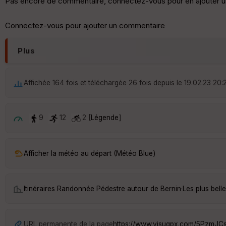
Pas encore de commentaire, connectez-vous pour en ajouter u
Connectez-vous pour ajouter un commentaire
Plus
Affichée 164 fois et téléchargée 26 fois depuis le 19.02.23 20:
9
12
2 [
Légende
]
Afficher la météo au départ (Météo Blue)
Itinéraires Randonnée Pédestre autour de
Bernin
·
Les plus bel
URL permanente de la page
https://www.visugpx.com/5PzmJC