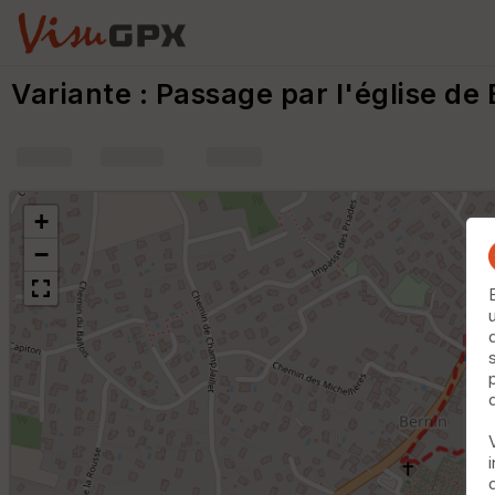
Variante : Passage par l'église de
+
−