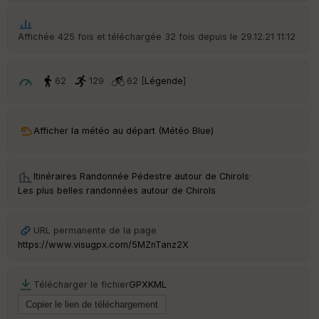
ic
he
r
Affichée 425 fois et téléchargée 32 fois depuis le 29.12.21 11:12
d
é
p
ar
62
129
62 [
Légende
]
t
ar
Afficher la météo au départ (Météo Blue)
ri
v
é
e
Itinéraires Randonnée Pédestre autour de
Chirols
·
Les plus belles randonnées autour de Chirols
Fil
tr
e
URL permanente de la page
P
https://www.visugpx.com/5MZnTanz2X
OI
Télécharger le fichier
GPX
KML
C
ou
le