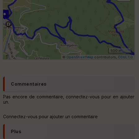
B
or
n
e
s
ki
lo
m
ét
ri
500 m
q
©
OpenStreetMap
contributors,
ODbL 1.0
u
e
s
C
Commentaires
o
u
Pas encore de commentaire, connectez-vous pour en ajouter
v
un.
er
tu
re
Connectez-vous pour ajouter un commentaire
IG
N
Plus
Aff