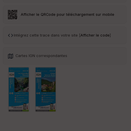
ur
Afficher le QRCode pour téléchargement sur mobile
Ep
Intégrez cette trace dans votre site [
Afficher le code
]
ai
ss
eu
r
Cartes IGN correspondantes
Tr
an
sp
ar
en
ce
Po
int
illé
s