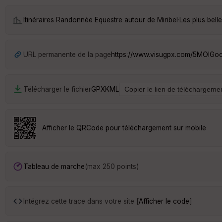
Itinéraires Randonnée Equestre autour de
Miribel
·
Les plus bell
URL permanente de la page
https://www.visugpx.com/5MOIGo
Télécharger le fichier
GPX
KML
Afficher le QRCode pour téléchargement sur mobile
Tableau de marche
(max 250 points)
Intégrez cette trace dans votre site [
Afficher le code
]