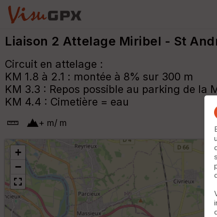
Liaison 2 Attelage Miribel - St An
Circuit en attelage :
KM 1.8 à 2.1 : montée à 8% sur 300 m
KM 3.3 : Repos possible au parking de la
KM 4.4 : Cimetière = eau
+
m
/
m
+
−