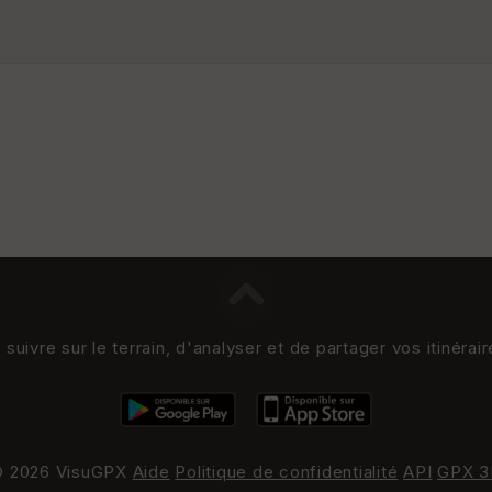
uivre sur le terrain, d'analyser et de partager vos itinérai
 2026 VisuGPX
Aide
Politique de confidentialité
API
GPX 3