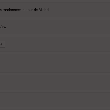
es randonnées autour de Miribel
o3lw