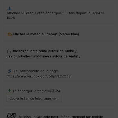
Ep
ai
ss
Affichée 2813 fois et téléchargée 100 fois depuis le 07.04.20
eu
15:25
r
Tr
Afficher la météo au départ (Météo Blue)
an
sp
ar
en
Itinéraires Moto route autour de
Ambilly
·
ce
Les plus belles randonnées autour de Ambilly
Po
URL permanente de la page
int
https://www.visugpx.com/5CpL3ZVG4B
illé
s
Télécharger le fichier
GPX
KML
S
e
n
s
Afficher le QRCode pour téléchargement sur mobile