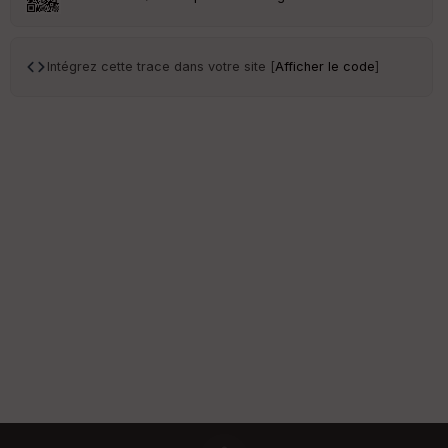
St
re
et
Intégrez cette trace dans votre site [
Afficher le code
]
Vi
e
w