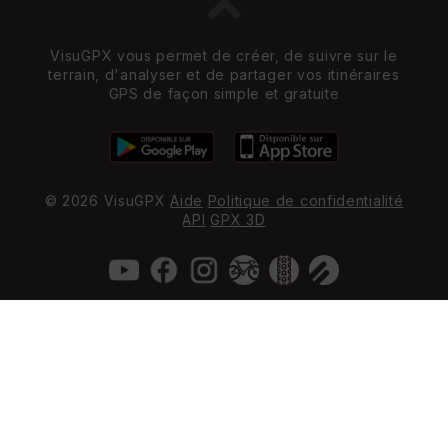
VisuGPX vous permet de créer, de suivre sur le
terrain, d'analyser et de partager vos itinéraires
GPS de façon simple et gratuite
© 2026 VisuGPX
Aide
Politique de confidentialité
API
GPX 3D