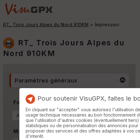
RT_ Trois Jours Alpes du Nord 910KM
> Impression
RT_ Trois Jours Alpes du
Nord 910KM
Paramètres généraux
Pour soutenir VisuGPX, faites le b
Format & Orientation
En cliquant sur "accepter" vous autorisez l'utilisation 
usage technique nécessaires au bon fonctionnement du 
que l'utilisation d'autres cookies (éventuellement tiers)
statistiques ou de personnalisation des annonces pour
proposer des services et des offres adaptées à vos c
Marges
d'interêt.