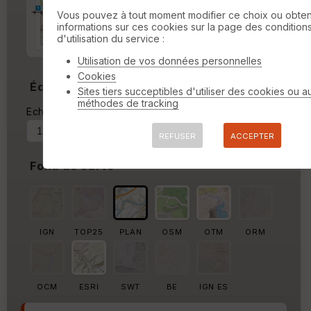
Marge d'impression
cm
Vous pouvez à tout moment modifier ce choix ou obten
informations sur ces cookies sur la page des condition
d'utilisation du service :
Marge autour de la trace
%
Utilisation de vos données personnelles
Cookies
Échelle
Sites tiers succeptibles d'utiliser des cookies ou a
méthodes de tracking
Echelle actuelle : 1/279386
Forcer au
REFUSER
ACCEPTER
Fond de carte
IGN
TOP25
PLAN
OSM
OTM
ORM
OCM
ESRI
SWT
BE
IGN ES