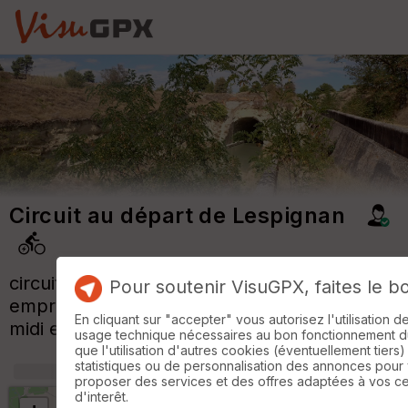
Circuit au départ de Lespignan
circuit VAE sauf les 3 premiers km VTT
Pour soutenir VisuGPX, faites le b
empruntant la voie EV8 le long du canal du
En cliquant sur "accepter" vous autorisez l'utilisation 
midi et retour au milieu des vignes
usage technique nécessaires au bon fonctionnement du 
que l'utilisation d'autres cookies (éventuellement tiers)
statistiques ou de personnalisation des annonces pour
+
m
proposer des services et des offres adaptées à vos c
d'interêt.