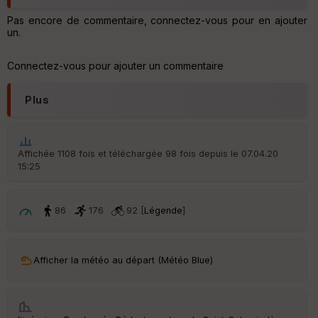
ar
t
Pas encore de commentaire, connectez-vous pour en ajouter
un.
ar
ri
v
Connectez-vous pour ajouter un commentaire
é
e
Plus
C
ou
le
ur
Affichée 1108 fois et téléchargée 98 fois depuis le 07.04.20
15:25
86
176
92 [
Légende
]
Ep
ai
ss
Afficher la météo au départ (Météo Blue)
eu
r
Tr