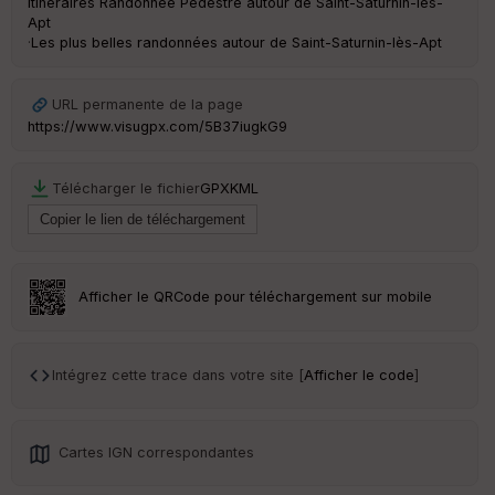
Itinéraires Randonnée Pédestre autour de
Saint-Saturnin-lès-
an
Apt
sp
·
Les plus belles randonnées autour de Saint-Saturnin-lès-Apt
ar
en
ce
URL permanente de la page
https://www.visugpx.com/5B37iugkG9
Po
int
illé
Télécharger le fichier
GPX
KML
s
S
e
n
Afficher le QRCode pour téléchargement sur mobile
s
Intégrez cette trace dans votre site [
Afficher le code
]
St
re
et
Vi
e
Cartes IGN correspondantes
w