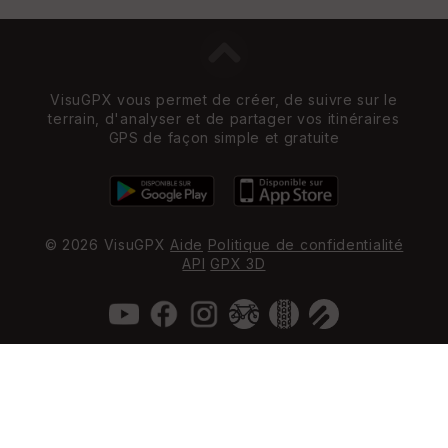
VisuGPX vous permet de créer, de suivre sur le
terrain, d'analyser et de partager vos itinéraires
GPS de façon simple et gratuite
© 2026 VisuGPX
Aide
Politique de confidentialité
API
GPX 3D