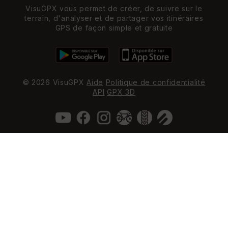
VisuGPX vous permet de créer, de suivre sur le
terrain, d'analyser et de partager vos itinéraires
GPS de façon simple et gratuite
© 2026 VisuGPX
Aide
Politique de confidentialité
API
GPX 3D