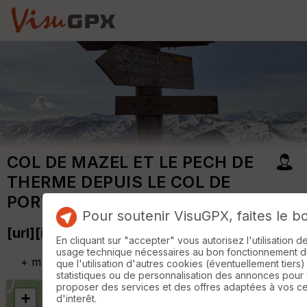
COL DE MAZEL ET LE PECH DE
THERME DEPUIS LE COL DE
PORT 12FEV2022
Pour soutenir VisuGPX, faites le b
[url][img][/img][/url]
En cliquant sur "accepter" vous autorisez l'utilisation 
usage technique nécessaires au bon fonctionnement du 
+
m
que l'utilisation d'autres cookies (éventuellement tiers)
statistiques ou de personnalisation des annonces pour
proposer des services et des offres adaptées à vos c
+
d'interêt.