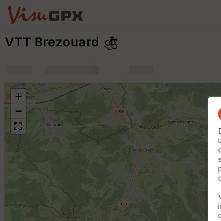
VTT Brezouard
+
m
+
−