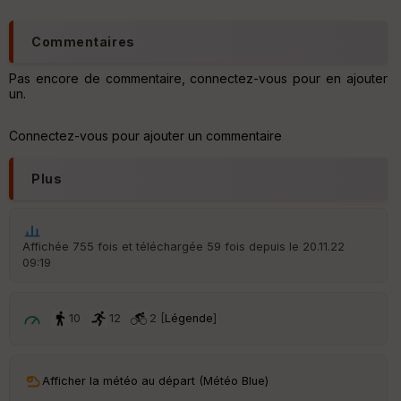
t
Commentaires
ar
ri
v
Pas encore de commentaire, connectez-vous pour en ajouter
é
un.
e
Connectez-vous pour ajouter un commentaire
Fil
tr
e
Plus
P
OI
Affichée 755 fois et téléchargée 59 fois depuis le 20.11.22
C
09:19
ou
le
ur
10
12
2 [
Légende
]
Afficher la météo au départ (Météo Blue)
Ep