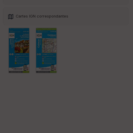
St
re
et
Cartes IGN correspondantes
Vi
e
w