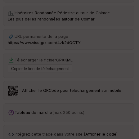
ai
ss
Itinéraires Randonnée Pédestre autour de
Colmar
·
eu
Les plus belles randonnées autour de Colmar
r
URL permanente de la page
Tr
an
https://www.visugpx.com/4zk2dQCTYl
sp
ar
en
Télécharger le fichier
GPX
KML
ce
Po
int
illé
Afficher le QRCode pour téléchargement sur mobile
s
S
Tableau de marche
(max 250 points)
e
n
s
Intégrez cette trace dans votre site [
Afficher le code
]