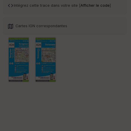
sp
Intégrez cette trace dans votre site [
Afficher le code
]
ar
en
ce
Cartes IGN correspondantes
Po
int
illé
s
S
e
n
s
St
re
et
Vi
e
w