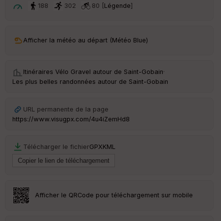
t
188
302
80 [
Légende
]
ar
ri
v
Afficher la météo au départ (Météo Blue)
é
e
Itinéraires Vélo Gravel autour de
Saint-Gobain
·
C
Les plus belles randonnées autour de Saint-Gobain
ou
le
ur
URL permanente de la page
https://www.visugpx.com/4u4iZemHd8
Télécharger le fichier
GPX
KML
Ep
ai
ss
eu
r
Afficher le QRCode pour téléchargement sur mobile
Tr
an