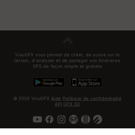
VisuGPX vous permet de créer, de suivre sur le
terrain, d'analyser et de partager vos itinéraires
GPS de façon simple et gratuite
© 2026 VisuGPX
Aide
Politique de confidentialité
API
GPX 3D