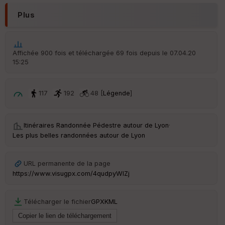
ar
en
Plus
ce
Po
Affichée 900 fois et téléchargée 69 fois depuis le 07.04.20
int
15:25
illé
s
117
192
48 [
Légende
]
S
e
n
Itinéraires Randonnée Pédestre autour de
Lyon
·
s
Les plus belles randonnées autour de Lyon
St
re
URL permanente de la page
et
https://www.visugpx.com/4qudpyWIZj
Vi
e
w
Télécharger le fichier
GPX
KML