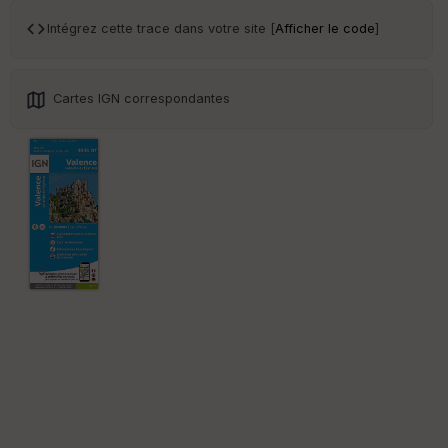
r
Intégrez cette trace dans votre site [
Afficher le code
]
Tr
an
sp
Cartes IGN correspondantes
ar
en
ce
Po
int
illé
s
S
e
n
s
St
re
et