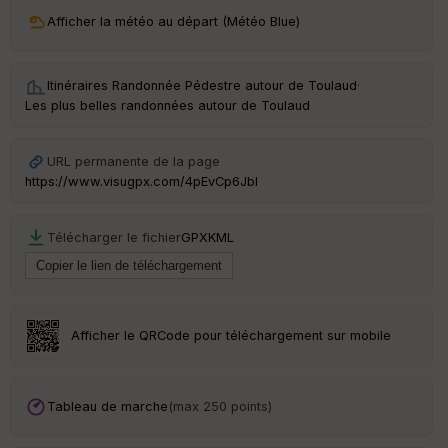
ri
v
Afficher la météo au départ (Météo Blue)
é
e
Itinéraires Randonnée Pédestre autour de
Toulaud
·
Fil
Les plus belles randonnées autour de Toulaud
tr
e
P
URL permanente de la page
OI
https://www.visugpx.com/4pEvCp6Jbl
C
Télécharger le fichier
GPX
KML
ou
le
ur
Afficher le QRCode pour téléchargement sur mobile
Ep
ai
Tableau de marche
(max 250 points)
ss
eu