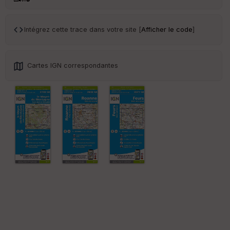
en
ce
Intégrez cette trace dans votre site [
Afficher le code
]
Po
int
illé
s
Cartes IGN correspondantes
S
e
n
s
St
re
et
Vi
e
w