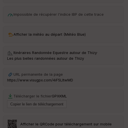
d
é
p
Impossible de récupérer l'indice IBP de cette trace
ar
t
ar
Afficher la météo au départ (Météo Blue)
ri
v
é
e
Itinéraires Randonnée Equestre autour de
Thizy
·
Les plus belles randonnées autour de Thizy
URL permanente de la page
Ep
ai
https://www.visugpx.com/4iF5LltwMD
ss
eu
r
Télécharger le fichier
GPX
KML
Tr
an
sp
Afficher le QRCode pour téléchargement sur mobile
ar