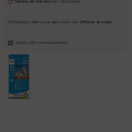
Ep
Tableau de marche
(max 250 points)
ai
ss
eu
r
Intégrez cette trace dans votre site [
Afficher le code
]
Tr
an
Cartes IGN correspondantes
sp
ar
en
ce
Po
int
illé
s
S
e
n
s