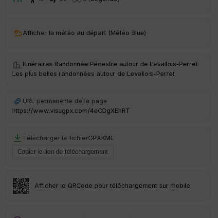
t
ar
Afficher la météo au départ (Météo Blue)
ri
v
é
e
Itinéraires Randonnée Pédestre autour de
Levallois-Perret
·
Les plus belles randonnées autour de Levallois-Perret
Fil
tr
e
URL permanente de la page
P
https://www.visugpx.com/4eCDgXEhRT
OI
Télécharger le fichier
GPX
KML
C
ou
le
ur
Afficher le QRCode pour téléchargement sur mobile