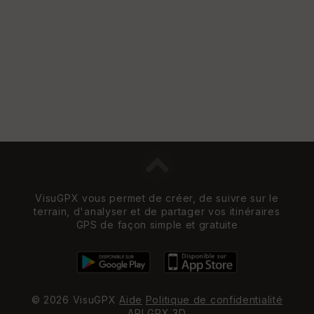
St
re
et
Vi
e
w
VisuGPX vous permet de créer, de suivre sur le
terrain, d'analyser et de partager vos itinéraires
GPS de façon simple et gratuite
© 2026 VisuGPX
Aide
Politique de confidentialité
API
GPX 3D