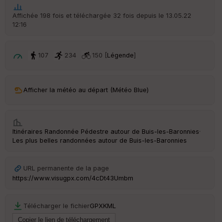
he
r
Affichée 198 fois et téléchargée 32 fois depuis le 13.05.22
d
12:16
é
p
ar
t
107
234
150 [
Légende
]
ar
ri
v
Afficher la météo au départ (Météo Blue)
é
e
C
Itinéraires Randonnée Pédestre autour de
Buis-les-Baronnies
·
ou
Les plus belles randonnées autour de Buis-les-Baronnies
le
ur
URL permanente de la page
https://www.visugpx.com/4cDt43Umbm
Ep
Télécharger le fichier
GPX
KML
ai
ss