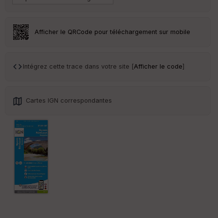
eu
r
Afficher le QRCode pour téléchargement sur mobile
Tr
an
sp
ar
Intégrez cette trace dans votre site [
Afficher le code
]
en
ce
Cartes IGN correspondantes
Po
int
illé
s
S
e
n
s
St