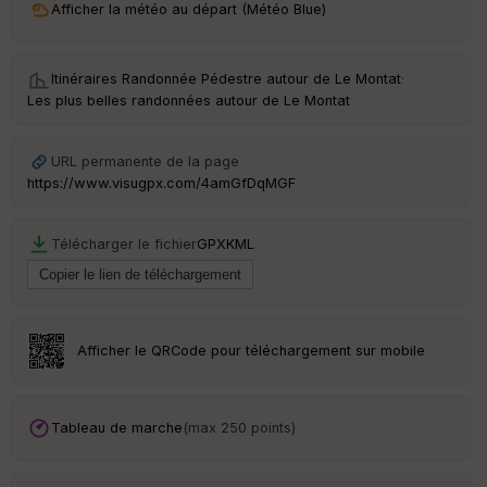
Afficher la météo au départ (Météo Blue)
ri
v
é
e
Itinéraires Randonnée Pédestre autour de
Le Montat
·
Les plus belles randonnées autour de Le Montat
Fil
tr
e
URL permanente de la page
P
https://www.visugpx.com/4amGfDqMGF
OI
Télécharger le fichier
GPX
KML
C
ou
le
ur
Afficher le QRCode pour téléchargement sur mobile
Ep
Tableau de marche
(max 250 points)
ai
ss
eu