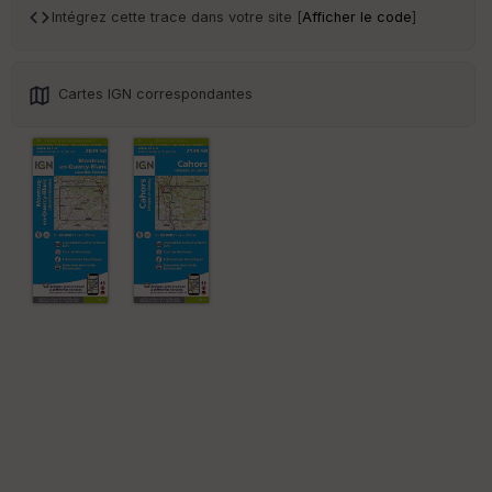
r
Intégrez cette trace dans votre site [
Afficher le code
]
Tr
an
Cartes IGN correspondantes
sp
ar
en
ce
Po
int
illé
s
S
e
n
s
St
re