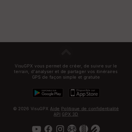
et
Vi
e
w
VisuGPX vous permet de créer, de suivre sur le
terrain, d'analyser et de partager vos itinéraires
GPS de façon simple et gratuite
© 2026 VisuGPX
Aide
Politique de confidentialité
API
GPX 3D