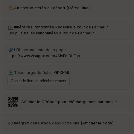
ri
v
Afficher la météo au départ (Météo Blue)
é
e
Itinéraires Randonnée Pédestre autour de
Lanmeur
·
C
Les plus belles randonnées autour de Lanmeur
ou
le
ur
URL permanente de la page
https://www.visugpx.com/4MyFm3HFqn
Télécharger le fichier
GPX
KML
Ep
ai
ss
eu
r
Afficher le QRCode pour téléchargement sur mobile
Tr
an
sp
Intégrez cette trace dans votre site [
Afficher le code
]
ar
en