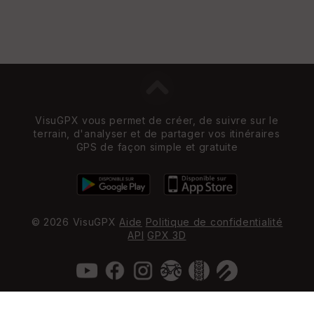
VisuGPX vous permet de créer, de suivre sur le
terrain, d'analyser et de partager vos itinéraires
GPS de façon simple et gratuite
© 2026 VisuGPX
Aide
Politique de confidentialité
API
GPX 3D