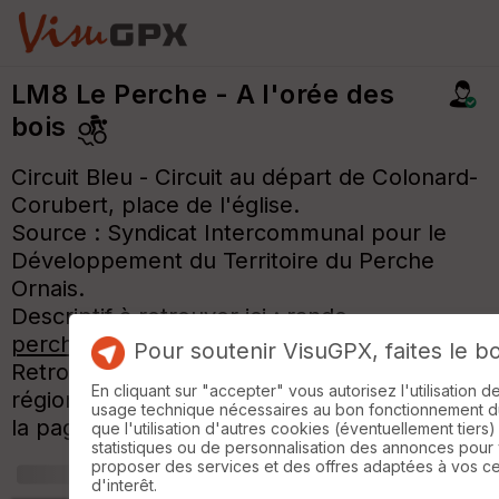
LM8 Le Perche - A l'orée des
bois
Circuit Bleu - Circuit au départ de Colonard-
Corubert, place de l'église.
Source : Syndicat Intercommunal pour le
Développement du Territoire du Perche
Ornais.
Descriptif à retrouver ici :
rando-
perche.fr/trek/7510-A-l-oree-des-bois
Pour soutenir VisuGPX, faites le b
Retrouvez tous les autres circuits de la
En cliquant sur "accepter" vous autorisez l'utilisation 
région sur l'affiche, dans photos, en bas de
usage technique nécessaires au bon fonctionnement du 
la page.
que l'utilisation d'autres cookies (éventuellement tiers)
statistiques ou de personnalisation des annonces pour
proposer des services et des offres adaptées à vos c
+
m
d'interêt.