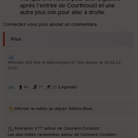
S
après l'entrée de Courthioust et une
e
autre plus loin pour aller à droite.
n
s
Connectez-vous pour ajouter un commentaire
St
Plus
re
et
Vi
e
w
Affichée 409 fois et téléchargée 67 fois depuis le 24.02.22
20:27
45
71
21 [
Légende
]
Afficher la météo au départ (Météo Blue)
Itinéraires VTT autour de
Colonard-Corubert
·
Les plus belles randonnées autour de Colonard-Corubert