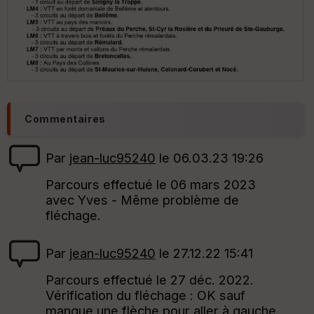
Ep
ai
ss
eu
r
Commentaires
Tr
Par
jean-luc95240
le 06.03.23 19:26
an
sp
Parcours effectué le 06 mars 2023
ar
en
avec Yves - Même problème de
ce
fléchage.
Po
Par
jean-luc95240
le 27.12.22 15:41
int
illé
Parcours effectué le 27 déc. 2022.
s
Vérification du fléchage : OK sauf
manque une flèche pour aller à gauche