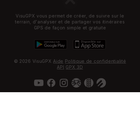
VisuGPX vous permet de créer, de suivre sur le
terrain, d'analyser et de partager vos itinéraires
GPS de façon simple et gratuite
© 2026 VisuGPX
Aide
Politique de confidentialité
API
GPX 3D