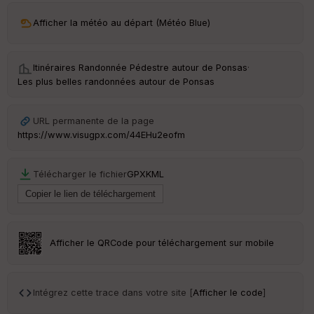
ar
Afficher la météo au départ (Météo Blue)
ri
v
é
e
Itinéraires Randonnée Pédestre autour de
Ponsas
·
Les plus belles randonnées autour de Ponsas
C
ou
le
URL permanente de la page
ur
https://www.visugpx.com/44EHu2eofm
Télécharger le fichier
GPX
KML
Ep
ai
ss
eu
r
Afficher le QRCode pour téléchargement sur mobile
Tr
an
Intégrez cette trace dans votre site [
Afficher le code
]
sp