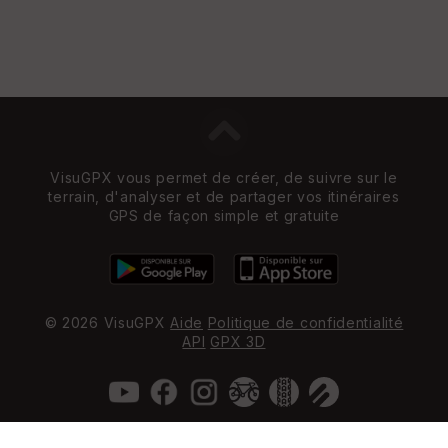
VisuGPX vous permet de créer, de suivre sur le
terrain, d'analyser et de partager vos itinéraires
GPS de façon simple et gratuite
© 2026 VisuGPX
Aide
Politique de confidentialité
API
GPX 3D