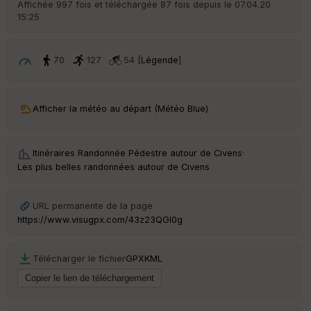
Affichée 997 fois et téléchargée 87 fois depuis le 07.04.20
d
15:25
é
p
ar
t
70
127
54 [
Légende
]
ar
ri
v
Afficher la météo au départ (Météo Blue)
é
e
Itinéraires Randonnée Pédestre autour de
Civens
·
C
Les plus belles randonnées autour de Civens
ou
le
ur
URL permanente de la page
https://www.visugpx.com/43z23QGI0g
Télécharger le fichier
GPX
KML
Ep
ai
ss
eu