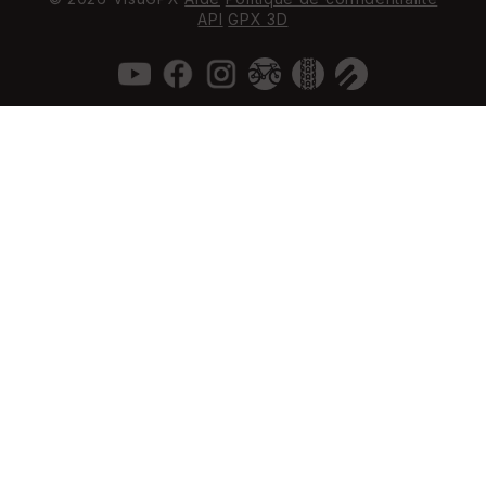
API
GPX 3D