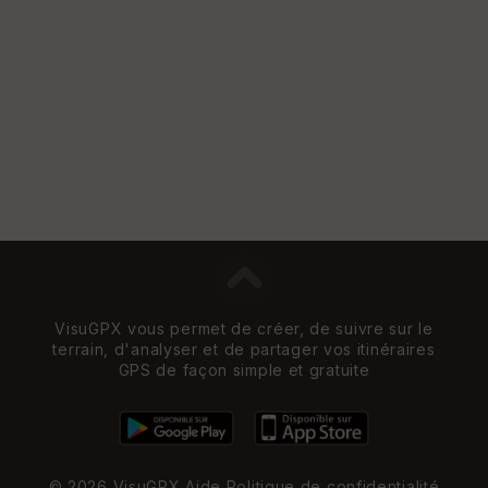
Vi
e
w
VisuGPX vous permet de créer, de suivre sur le
terrain, d'analyser et de partager vos itinéraires
GPS de façon simple et gratuite
© 2026 VisuGPX
Aide
Politique de confidentialité