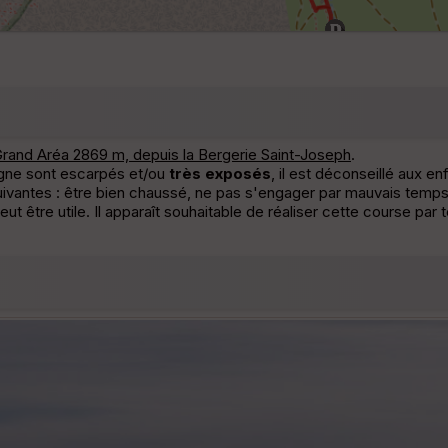
rand Aréa 2869 m, depuis la Bergerie Saint-Joseph
.
agne sont escarpés et/ou
très exposés
, il est déconseillé aux 
uivantes : être bien chaussé, ne pas s'engager par mauvais temps, 
 être utile. Il apparaît souhaitable de réaliser cette course par