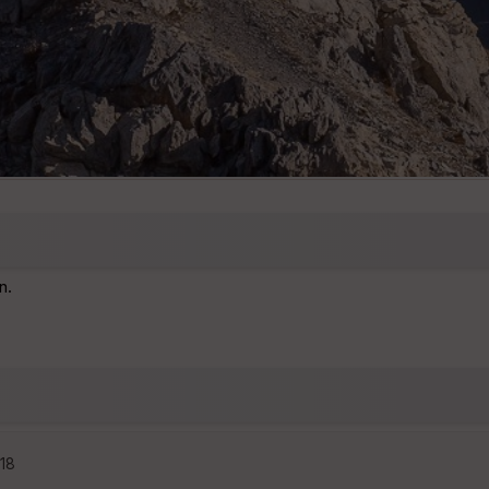
n.
:18