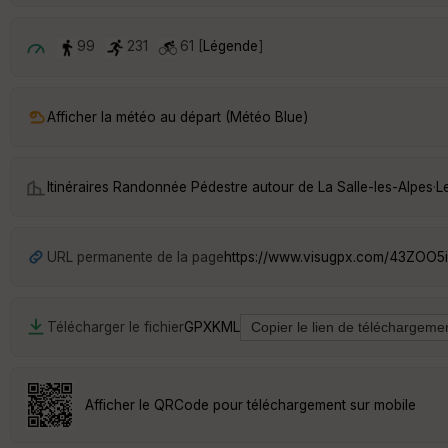
99
231
61 [
Légende
]
Afficher la météo au départ (Météo Blue)
Itinéraires Randonnée Pédestre autour de
La Salle-les-Alpes
·
L
URL permanente de la page
https://www.visugpx.com/43ZOO5i
Télécharger le fichier
GPX
KML
Afficher le QRCode pour téléchargement sur mobile