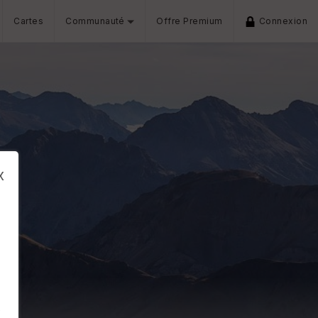
Cartes
Communauté
Offre Premium
Connexion
x
s