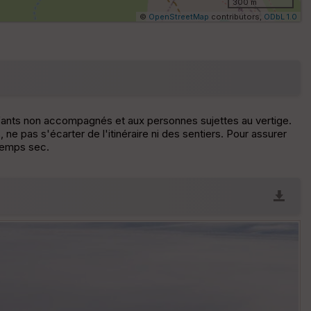
300 m
N
©
OpenStreetMap
contributors,
ODbL 1.0
Af
fic
he
r
d
é
p
enfants non accompagnés et aux personnes sujettes au vertige.
ar
ne pas s'écarter de l'itinéraire ni des sentiers. Pour assurer
t
 temps sec.
ar
ri
v
é
e
C
ou
le
ur