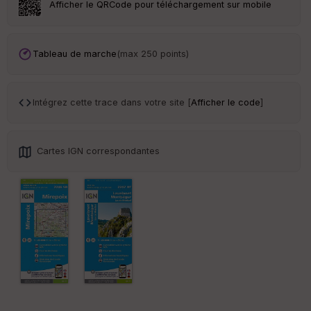
Afficher le QRCode pour téléchargement sur mobile
Tr
an
sp
Tableau de marche
(max 250 points)
ar
en
ce
Intégrez cette trace dans votre site [
Afficher le code
]
Po
int
illé
Cartes IGN correspondantes
s
S
e
n
s
St
re
et
Vi