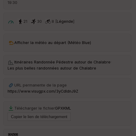
d
19:30
é
p
ar
t
21
30
8 [
Légende
]
ar
ri
v
Afficher la météo au départ (Météo Blue)
é
e
Itinéraires Randonnée Pédestre autour de
Chalabre
·
C
Les plus belles randonnées autour de Chalabre
ou
le
ur
URL permanente de la page
https://www.visugpx.com/3yCdIdnJ9Z
Télécharger le fichier
GPX
KML
Ep
ai
ss
eu
r