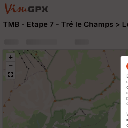
TMB - Etape 7 - Tré le Champs > 
+
m
+
−