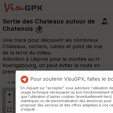
Sortie des Chateaux autour de
Chatenois
Une trace pour découvrir les nombreux
Chateaux, rochers, ruines et point de vue
de la terre du milieu.
Attention à Lièpvre pour la montée au H
Koenigsbourg, on peut éviter la route en
prenant le single dans la forêt sur la gauche.
Pour soutenir VisuGPX, faites le b
+
m
En cliquant sur "accepter" vous autorisez l'utilisation 
usage technique nécessaires au bon fonctionnement du 
+
que l'utilisation d'autres cookies (éventuellement tiers)
statistiques ou de personnalisation des annonces pour
−
proposer des services et des offres adaptées à vos c
d'interêt.