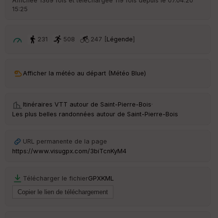
Affichée 1369 fois et téléchargée 119 fois depuis le 07.04.20
15:25
231
508
247 [
Légende
]
Afficher la météo au départ (Météo Blue)
Itinéraires VTT autour de
Saint-Pierre-Bois
·
Les plus belles randonnées autour de Saint-Pierre-Bois
URL permanente de la page
https://www.visugpx.com/3biTcnKyM4
Télécharger le fichier
GPX
KML