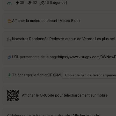
38
62
16 [
Légende
]
Afficher la météo au départ (Météo Blue)
Itinéraires Randonnée Pédestre autour de
Vernon
·
Les plus be
URL permanente de la page
https://www.visugpx.com/3WNow
Télécharger le fichier
GPX
KML
Afficher le QRCode pour téléchargement sur mobile
Intégrez cette trace dans votre site [
Afficher le code
]