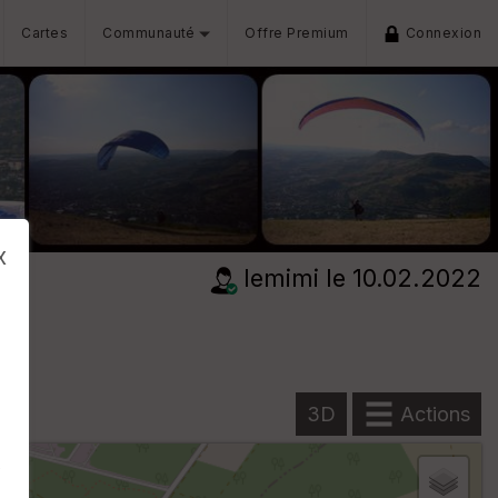
Cartes
Communauté
Offre Premium
Connexion
x
lemimi
le 10.02.2022
3D
Actions
s