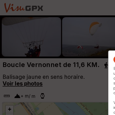
Boucle Vernonnet de 11,6 KM.
Balisage jaune en sens horaire.
Voir les photos
+
m
/
m
+