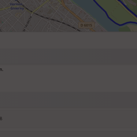
n.
48