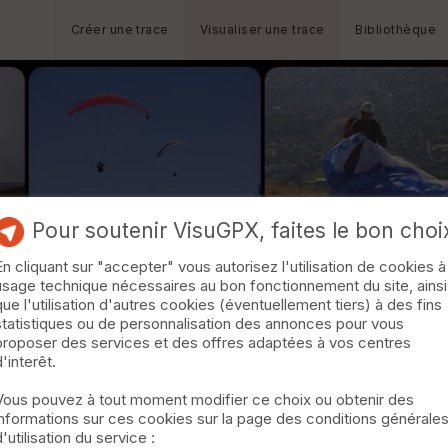
Créer une trace
Visualiser une trace
Bibliothèque
Pour soutenir VisuGPX, faites le bon choi
En cliquant sur "accepter" vous autorisez l'utilisation de cookies à
usage technique nécessaires au bon fonctionnement du site, ainsi
que l'utilisation d'autres cookies (éventuellement tiers) à des fins
statistiques ou de personnalisation des annonces pour vous
proposer des services et des offres adaptées à vos centres
d'interêt.
Vous pouvez à tout moment modifier ce choix ou obtenir des
informations sur ces cookies sur la page des conditions générale
d'utilisation du service :