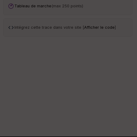
re
Tableau de marche
(max 250 points)
et
Vi
e
w
Intégrez cette trace dans votre site [
Afficher le code
]