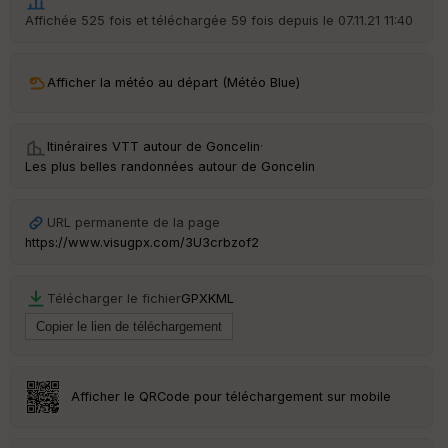
ss
Affichée 525 fois et téléchargée 59 fois depuis le 07.11.21 11:40
eu
r
Afficher la météo au départ (Météo Blue)
Tr
an
sp
Itinéraires VTT autour de
Goncelin
·
ar
en
Les plus belles randonnées autour de Goncelin
ce
URL permanente de la page
Po
https://www.visugpx.com/3U3crbzof2
int
illé
s
Télécharger le fichier
GPX
KML
S
e
n
s
Afficher le QRCode pour téléchargement sur mobile
St