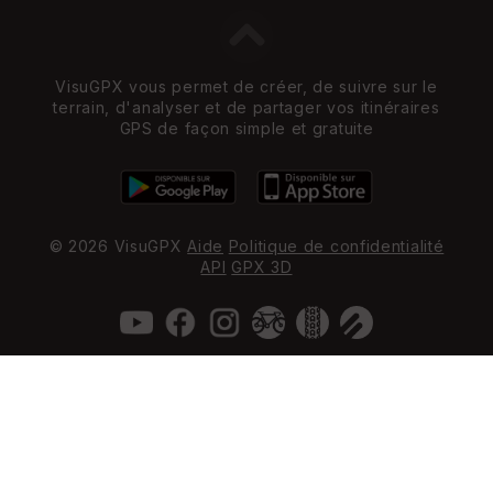
VisuGPX vous permet de créer, de suivre sur le
terrain, d'analyser et de partager vos itinéraires
GPS de façon simple et gratuite
© 2026 VisuGPX
Aide
Politique de confidentialité
API
GPX 3D