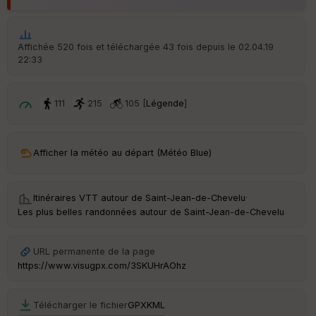
p
ar
t
Affichée 520 fois et téléchargée 43 fois depuis le 02.04.19
ar
22:33
ri
v
é
e
111
215
105 [
Légende
]
C
ou
le
Afficher la météo au départ (Météo Blue)
ur
Itinéraires VTT autour de
Saint-Jean-de-Chevelu
·
Les plus belles randonnées autour de Saint-Jean-de-Chevelu
Ep
ai
URL permanente de la page
ss
https://www.visugpx.com/3SKUHrAOhz
eu
r
Télécharger le fichier
GPX
KML