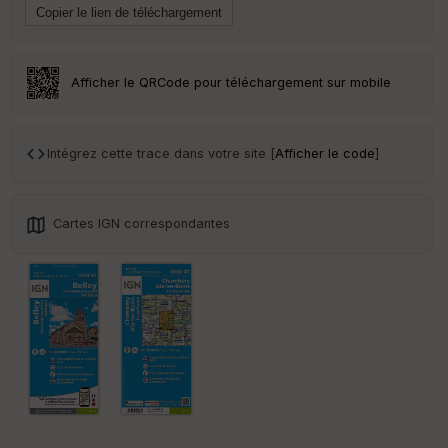
Tr
an
sp
ar
en
Afficher le QRCode pour téléchargement sur mobile
ce
Po
Intégrez cette trace dans votre site [
Afficher le code
]
int
illé
s
Cartes IGN correspondantes
S
e
n
s
St
re
et
Vi
e
w