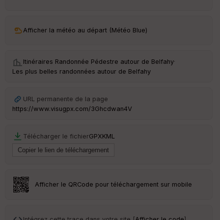
ar
ri
v
Afficher la météo au départ (Météo Blue)
é
e
Itinéraires Randonnée Pédestre autour de
Belfahy
·
C
Les plus belles randonnées autour de Belfahy
ou
le
ur
URL permanente de la page
https://www.visugpx.com/3Ghcdwan4V
Télécharger le fichier
GPX
KML
Ep
ai
ss
eu
r
Afficher le QRCode pour téléchargement sur mobile
Tr
an
sp
Intégrez cette trace dans votre site [
Afficher le code
]