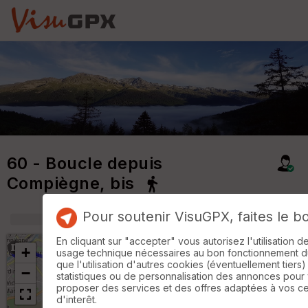
60 - Boucle depuis
Compiègne, bis
Pour soutenir VisuGPX, faites le b
+
m
En cliquant sur "accepter" vous autorisez l'utilisation 
+
usage technique nécessaires au bon fonctionnement du 
que l'utilisation d'autres cookies (éventuellement tiers)
−
statistiques ou de personnalisation des annonces pour
proposer des services et des offres adaptées à vos c
d'interêt.