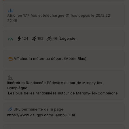
ic
he
r
Affichée 177 fois et téléchargée 31 fois depuis le 20.12.22
d
22:49
é
p
ar
t
124
192
46 [
Légende
]
ar
ri
v
Afficher la météo au départ (Météo Blue)
é
e
C
Itinéraires Randonnée Pédestre autour de
Margny-lès-
ou
Compiègne
le
·
Les plus belles randonnées autour de Margny-lès-Compiègne
ur
URL permanente de la page
https://www.visugpx.com/34dbpU0TnL
Ep
ai