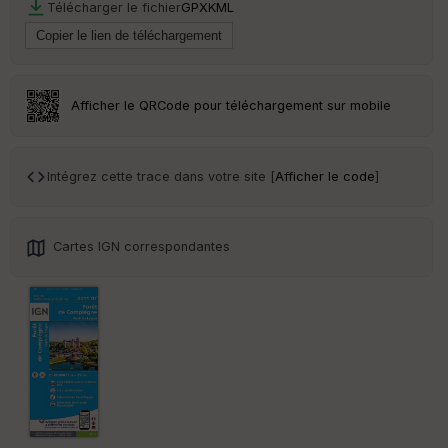
Télécharger le fichier
GPX
KML
ss
eu
r
Tr
Afficher le QRCode pour téléchargement sur mobile
an
sp
ar
en
Intégrez cette trace dans votre site [
Afficher le code
]
ce
Po
Cartes IGN correspondantes
int
illé
s
S
e
n
s