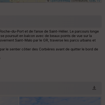
©
OpenStreetMap
contributors,
ODbL 1.0
Af
fic
he
r
d
é
la Roche-du-Port et de l’anse de Saint-Hélier. Le parcours longe
p
r se poursuit en balcon avec de beaux points de vue sur la
ar
ssivement Saint-Malo par le GR, traverse les parcs urbains et
t
 par le sentier côtier des Corbières avant de quitter le bord de
ar
ri
e
v
é
e
Fil
tr
e
P
OI