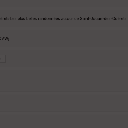
érets
·
Les plus belles randonnées autour de Saint-Jouan-des-Guérets
JDVWj