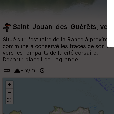
Saint-Jouan-des-Guérêts, vers 
Situé sur l'estuaire de la Rance à proximi
commune a conservé les traces de son pat
vers les remparts de la cité corsaire.
Départ : place Léo Lagrange.
+
m
/
m
+
−