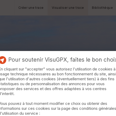
Créer une trace
Visualiser une trace
Bibliothèque
Pour soutenir VisuGPX, faites le bon choi
En cliquant sur "accepter" vous autorisez l'utilisation de cookies à
usage technique nécessaires au bon fonctionnement du site, ainsi
que l'utilisation d'autres cookies (éventuellement tiers) à des fins
statistiques ou de personnalisation des annonces pour vous
proposer des services et des offres adaptées à vos centres
d'interêt.
Vous pouvez à tout moment modifier ce choix ou obtenir des
informations sur ces cookies sur la page des conditions générale
d'utilisation du service :