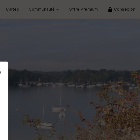
Cartes
Communauté
Offre Premium
Connexion
x
s