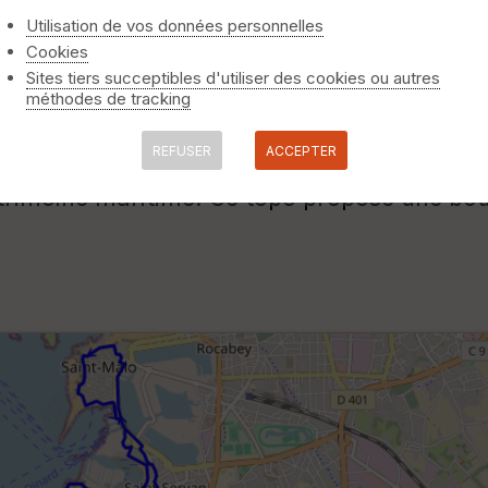
Utilisation de vos données personnelles
Cookies
Sites tiers succeptibles d'utiliser des cookies ou autres
méthodes de tracking
la cité corsaire
REFUSER
ACCEPTER
té du barrage,
Saint-Jouan-des-Guérêts
est 
rimoine maritime. Ce topo propose une bouc