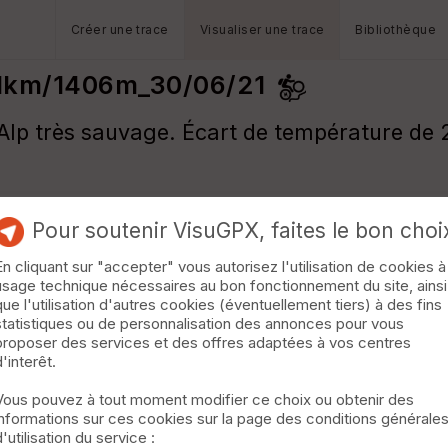
Créer une trace
Visualiser une trace
Bibliothèque
31km/1406m_30/06/21
Alp très sauvage. Écart de température de 20
Pour soutenir VisuGPX, faites le bon choi
En cliquant sur "accepter" vous autorisez l'utilisation de cookies à
usage technique nécessaires au bon fonctionnement du site, ainsi
que l'utilisation d'autres cookies (éventuellement tiers) à des fins
statistiques ou de personnalisation des annonces pour vous
proposer des services et des offres adaptées à vos centres
d'interêt.
Vous pouvez à tout moment modifier ce choix ou obtenir des
informations sur ces cookies sur la page des conditions générale
d'utilisation du service :