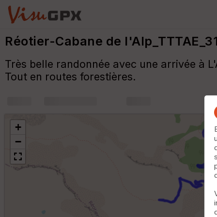
Réotier-Cabane de l'Alp_TTTAE_
Très belle randonnée avec une arrivée à L'
Tout en routes forestières.
+
m
+
−