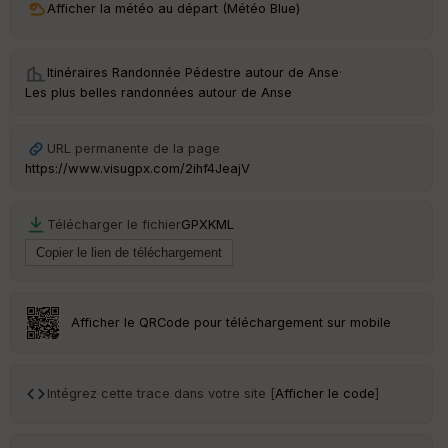
Afficher la météo au départ (Météo Blue)
ri
v
é
e
Itinéraires Randonnée Pédestre autour de
Anse
·
Les plus belles randonnées autour de Anse
C
ou
le
URL permanente de la page
ur
https://www.visugpx.com/2ihf4JeajV
Télécharger le fichier
GPX
KML
Ep
ai
ss
eu
r
Afficher le QRCode pour téléchargement sur mobile
Tr
an
Intégrez cette trace dans votre site [
Afficher le code
]
sp
ar
en