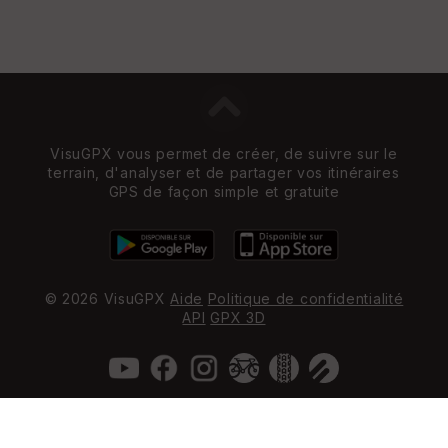
VisuGPX vous permet de créer, de suivre sur le
terrain, d'analyser et de partager vos itinéraires
GPS de façon simple et gratuite
© 2026 VisuGPX
Aide
Politique de confidentialité
API
GPX 3D