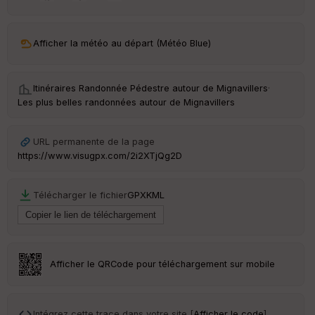
ar
ri
v
Afficher la météo au départ (Météo Blue)
é
e
Itinéraires Randonnée Pédestre autour de
Mignavillers
·
Fil
Les plus belles randonnées autour de Mignavillers
tr
e
P
URL permanente de la page
OI
https://www.visugpx.com/2i2XTjQg2D
C
Télécharger le fichier
GPX
KML
ou
le
ur
Afficher le QRCode pour téléchargement sur mobile
Ep
ai
Intégrez cette trace dans votre site [
Afficher le code
]