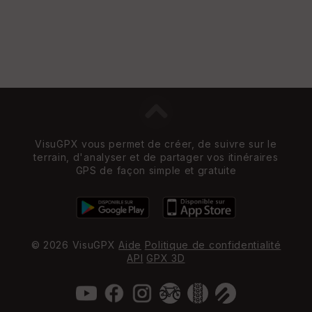
St
re
et
Vi
e
w
VisuGPX vous permet de créer, de suivre sur le
terrain, d'analyser et de partager vos itinéraires
GPS de façon simple et gratuite
© 2026 VisuGPX
Aide
Politique de confidentialité
API
GPX 3D