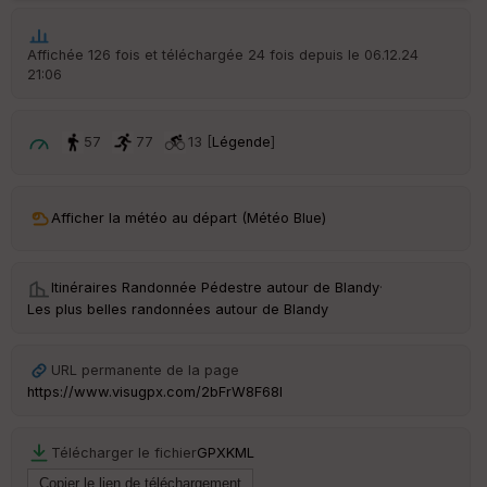
Affichée 126 fois et téléchargée 24 fois depuis le 06.12.24
21:06
57
77
13 [
Légende
]
Afficher la météo au départ (Météo Blue)
Itinéraires Randonnée Pédestre autour de
Blandy
·
Les plus belles randonnées autour de Blandy
URL permanente de la page
https://www.visugpx.com/2bFrW8F68I
Télécharger le fichier
GPX
KML