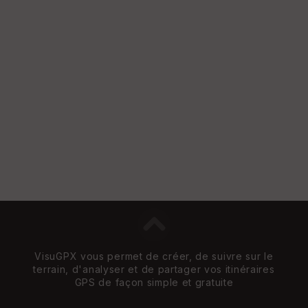
VisuGPX vous permet de créer, de suivre sur le
terrain, d'analyser et de partager vos itinéraires
GPS de façon simple et gratuite