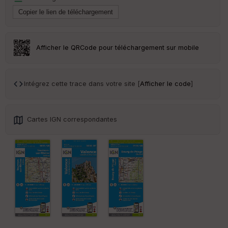
an
sp
ar
en
ce
Afficher le QRCode pour téléchargement sur mobile
Po
int
illé
Intégrez cette trace dans votre site [
Afficher le code
]
s
S
Cartes IGN correspondantes
e
n
s
St
re
et
Vi
e
w