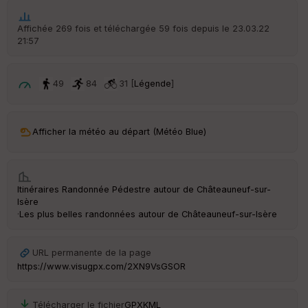
t
Affichée 269 fois et téléchargée 59 fois depuis le 23.03.22
ar
21:57
ri
v
é
e
49
84
31 [
Légende
]
C
ou
le
Afficher la météo au départ (Météo Blue)
ur
Itinéraires Randonnée Pédestre autour de
Châteauneuf-sur-
Isère
·
Les plus belles randonnées autour de Châteauneuf-sur-Isère
Ep
ai
ss
eu
URL permanente de la page
r
https://www.visugpx.com/2XN9VsGSOR
Tr
Télécharger le fichier
GPX
KML