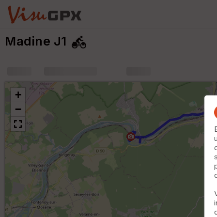
Madine J1
+
m
+
−