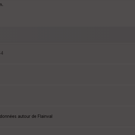
n.
54
ndonnées autour de Flainval