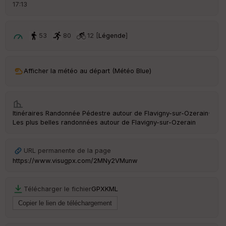
d
17:13
é
p
ar
t
53
80
12 [
Légende
]
ar
ri
v
Afficher la météo au départ (Météo Blue)
é
e
C
Itinéraires Randonnée Pédestre autour de
Flavigny-sur-Ozerain
·
ou
Les plus belles randonnées autour de Flavigny-sur-Ozerain
le
ur
URL permanente de la page
https://www.visugpx.com/2MNy2VMunw
Ep
Télécharger le fichier
GPX
KML
ai
ss
eu
r