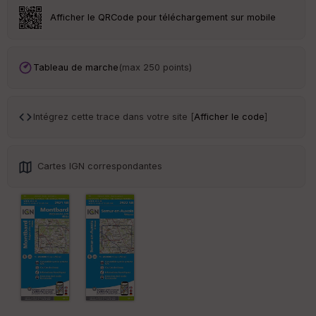
Afficher le QRCode pour téléchargement sur mobile
Tr
an
sp
ar
Tableau de marche
(max 250 points)
en
ce
Intégrez cette trace dans votre site [
Afficher le code
]
Po
int
illé
s
Cartes IGN correspondantes
S
e
n
s
St
re
et
Vi