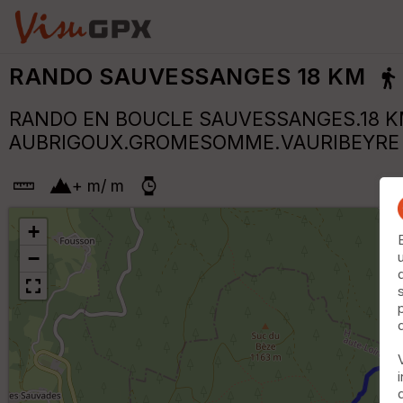
RANDO SAUVESSANGES 18 KM
RANDO EN BOUCLE SAUVESSANGES.18 KM
AUBRIGOUX.GROMESOMME.VAURIBEYRE 
+
m
/
m
+
−