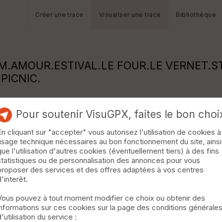
Créer une trace
Visualiser une trace
Bibliothèque
.AMOUR.ESTIVAL.LE FOUR.LE VERNET.ST
PICNIC.
Pour soutenir VisuGPX, faites le bon choi
En cliquant sur "accepter" vous autorisez l'utilisation de cookies à
usage technique nécessaires au bon fonctionnement du site, ainsi
que l'utilisation d'autres cookies (éventuellement tiers) à des fins
statistiques ou de personnalisation des annonces pour vous
proposer des services et des offres adaptées à vos centres
d'interêt.
Vous pouvez à tout moment modifier ce choix ou obtenir des
informations sur ces cookies sur la page des conditions générale
d'utilisation du service :