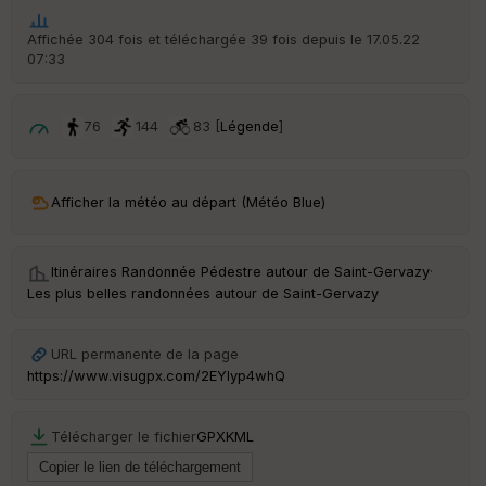
he
r
Affichée 304 fois et téléchargée 39 fois depuis le 17.05.22
d
07:33
é
p
ar
t
76
144
83 [
Légende
]
ar
ri
v
Afficher la météo au départ (Météo Blue)
é
e
Itinéraires Randonnée Pédestre autour de
Saint-Gervazy
·
Fil
Les plus belles randonnées autour de Saint-Gervazy
tr
e
P
URL permanente de la page
OI
https://www.visugpx.com/2EYlyp4whQ
C
Télécharger le fichier
GPX
KML
ou
le
ur