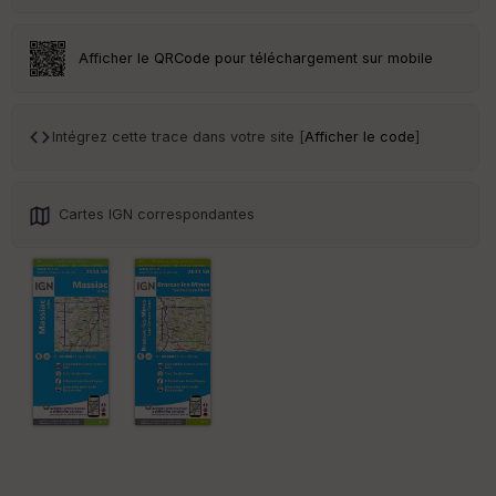
Afficher le QRCode pour téléchargement sur mobile
Ep
ai
Intégrez cette trace dans votre site [
Afficher le code
]
ss
eu
r
Cartes IGN correspondantes
Tr
an
sp
ar
en
ce
Po
int
illé
s