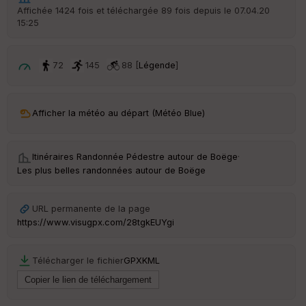
r
Affichée 1424 fois et téléchargée 89 fois depuis le 07.04.20
d
15:25
é
p
ar
t
72
145
88 [
Légende
]
ar
ri
v
Afficher la météo au départ (Météo Blue)
é
e
Itinéraires Randonnée Pédestre autour de
Boëge
·
C
Les plus belles randonnées autour de Boëge
ou
le
ur
URL permanente de la page
https://www.visugpx.com/28tgkEUYgi
Télécharger le fichier
GPX
KML
Ep
ai
ss
eu