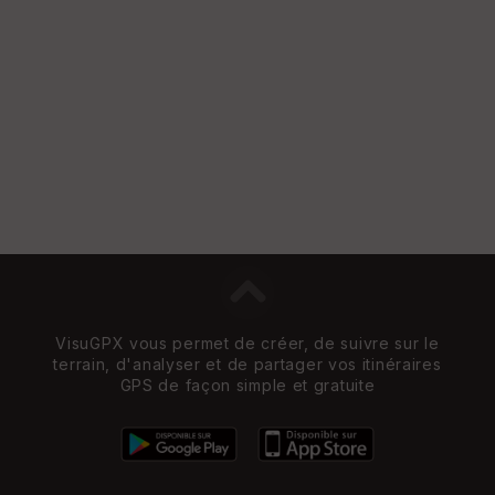
et
Vi
e
w
VisuGPX vous permet de créer, de suivre sur le
terrain, d'analyser et de partager vos itinéraires
GPS de façon simple et gratuite