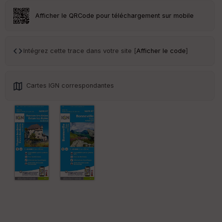
r
Afficher le QRCode pour téléchargement sur mobile
Tr
an
sp
Intégrez cette trace dans votre site [
Afficher le code
]
ar
en
ce
Cartes IGN correspondantes
Po
int
illé
s
S
e
n
s
St
re